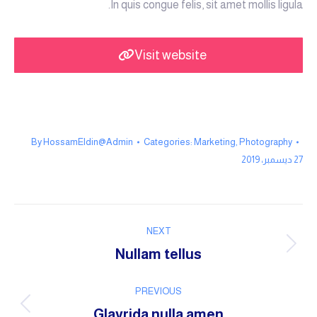
In quis congue felis, sit amet mollis ligula.
Visit website
By
HossamEldin@Admin
Categories:
Marketing
,
Photography
27 ديسمبر، 2019
Project
NEXT
navigation
Next
Nullam tellus
project:
PREVIOUS
Previous
Glavrida nulla amen