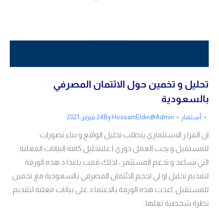
تحليل و تخمين حول الائتمان المصرفي
بالسعودية
أستثمار
HossamEldin@Admin
By
24 فبراير، 2021
ان القرا ر الاستثماري يتطلب تحليل الواقع و بناء تصورات
للمستقبل و يجب العمل دوري ا علىتحليل كافة البيانات المعلنة
التي تساعد و تدعم المستثمر ، لذلك قمت باعدا د هذه الورقة
لتقديم تحليل او لي لحجم الائتمان المصرفي بالسعودية مع تخمين
للمستقبل. اعدت هذه الورقة بالاعتما د على بيانات معلنة لتقديم
نظرة شخصية لعلها…