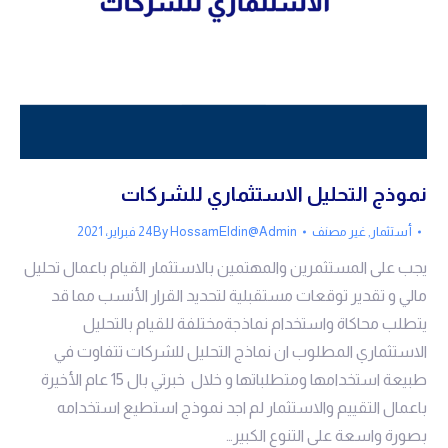
نموذج التحليل الاستثماري للشركات
أستثمار
,
غير مصنف
HossamEldin@Admin
By
24 فبراير، 2021
يجب على المستثمرين والمهتمين بالاستثمار القيام باعمال تحليل
مالي و تقدير توقعات مستقبلية لتحديد القرار الأنسب مما قد
يتطلب محاكاة واستخدام نماذجةمختلفة للقيام بالتحليل
الاستثماري المطلوب ان نماذج التحليل للشركات تتفاوت في
طبيعة استخدامها ومتطلباتها و خلال خبرتي بال 15 عام الأخيرة
باعمال التقييم والاستثمار لم اجد نموذج استطيع استخدامه
بصورة واسعة على التنوع الكبير…